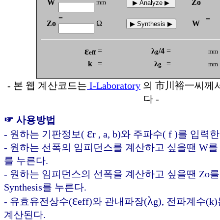
W
Zo
mm
=
=
Zo
Ω
W
ε
=
λ
/4
=
g
mm
eff
k
=
λ
=
g
mm
- 본 웹 계산코드는
I-Laboratory
의 市川裕一씨께
다 -
☞ 사용방법
ε
- 원하는 기판정보(
r , a, b)와 주파수( f )를 입력
- 원하는 선폭의 임피던스를 계산하고 싶을땐 W를 입
를 누른다.
- 원하는 임피던스의 선폭을 계산하고 싶을땐 Zo
Synthesis를 누른다.
ε
λ
- 유효유전상수(
eff)와 관내파장(
g), 전파계수(
계산된다.