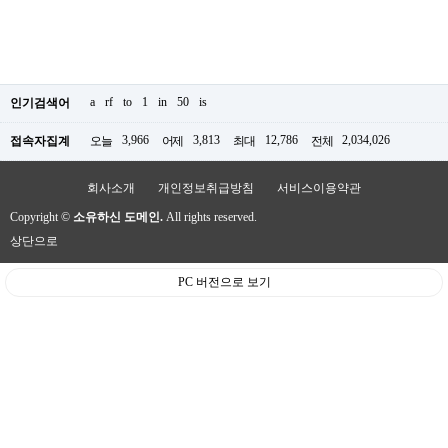
a
rf
to
1
in
50
is
인기검색어
3,966
3,813
12,786
2,034,026
접속자집계
오늘
어제
최대
전체
회사소개
개인정보취급방침
서비스이용약관
Copyright ©
소유하신 도메인.
All rights reserved.
상단으로
PC 버전으로 보기