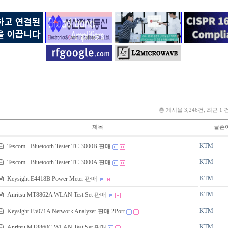
총 게시물 3,246건, 최근 1 
제목
글쓴
KTM
Tescom - Bluetooth Tester TC-3000B 판매
KTM
Tescom - Bluetooth Tester TC-3000A 판매
KTM
Keysight E4418B Power Meter 판매
KTM
Anritsu MT8862A WLAN Test Set 판매
KTM
Keysight E5071A Network Analyzer 판매 2Port
KTM
Anritsu MT8860C WLAN Test Set 판매