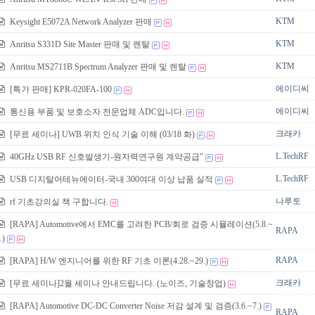
KTM
Keysight E5072A Network Analyzer 판매
KTM
Anritsu S331D Site Master 판매 및 렌탈
KTM
Anritsu MS2711B Spectrum Analyzer 판매 및 렌탈
에이디씨
[특가 판매] KPR-020FA-100
에이디씨
통신용 부품 및 보호소자 전문업체 ADC입니다.
크래카
[무료 세미나] UWB 위치 인식 기술 이해 (03/18 화)
L.TechRF
40GHz USB RF 신호발생기-원자력연구원 계약공급"
L.TechRF
USB 디지탈어테뉴에이터-국내 300여대 이상 납품 실적
나루토
rf 기초강의실 책 구합니다.
[RAPA] Automotive에서 EMC를 고려한 PCB/회로 검증 시뮬레이션(5.8.~
RAPA
.)
RAPA
[RAPA] H/W 엔지니어를 위한 RF 기초 이론(4.28.~29.)
크래카
[무료 세미나]2월 세미나 안내드립니다. (노이즈, 기술창업)
[RAPA] Automotive DC-DC Converter Noise 저감 설계 및 검증(3.6.~7.)
RAPA