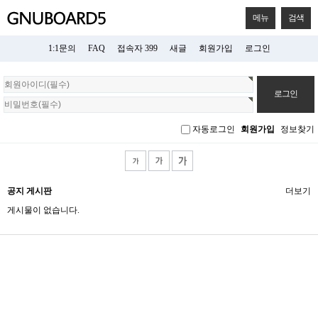
메뉴
검색
1:1문의
FAQ
접속자 399
새글
회원가입
로그인
회
원
로
그
자동로그인
회원가입
정보찾기
인
공지 게시판
더보기
게시물이 없습니다.