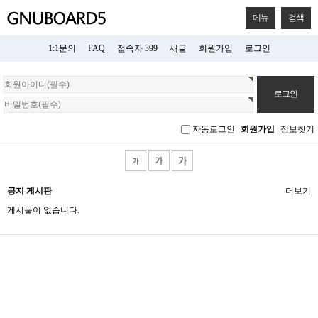
메뉴
검색
1:1문의
FAQ
접속자 399
새글
회원가입
로그인
회
원
로
그
자동로그인
회원가입
정보찾기
인
공지 게시판
더보기
게시물이 없습니다.