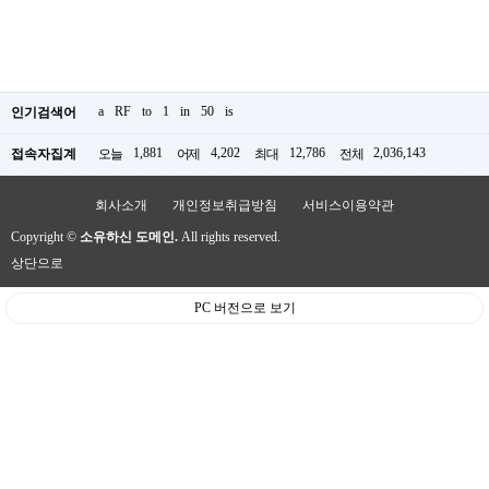
a
RF
to
1
in
50
is
인기검색어
1,881
4,202
12,786
2,036,143
접속자집계
오늘
어제
최대
전체
회사소개
개인정보취급방침
서비스이용약관
Copyright ©
소유하신 도메인.
All rights reserved.
상단으로
PC 버전으로 보기