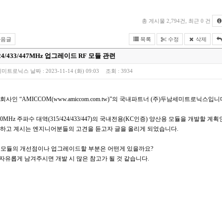
총 게시물 2,794건, 최근 0 건
음글
목록
수정
삭제
424/433/447MHz 업그레이드 RF 모듈 관련
세미트로닉스
날짜 :
2023-11-14 (화) 09:03
조회 :
3934
사인 “AMICCOM(www.amiccom.com.tw)”의 국내파트너 (주)두남세미트로닉스입니
0MHz 주파수 대역(315/424/433/447)의 국내전용(KC인증) 양산용 모듈을 개발할 계획
하고 계시는 엔지니어분들의 고견을 듣고자 글을 올리게 되었습니다.
인 모듈의 개선점이나 업그레이드할 부분은 어떤게 있을까요?
 자유롭게 남겨주시면 개발 시 많은 참고가 될 것 같습니다.