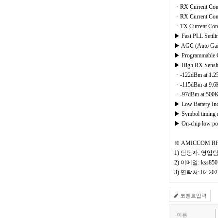
ㆍRX Current Con
ㆍRX Current Cons
ㆍTX Current Cons
▶ Fast PLL Settli
▶ AGC (Auto Gain 
▶ Programmable C
▶ High RX Sensiti
ㆍ-122dBm at 1.25K
ㆍ-115dBm at 9.6Kb
ㆍ-97dBm at 500Kbp
▶ Low Battery Ind
▶ Symbol timing re
▶ On-chip low po
※ AMICCOM RF칩
1) 담당자: 영업
2) 이메일: kss850
3) 연락처: 02-202
코멘트입력
이름