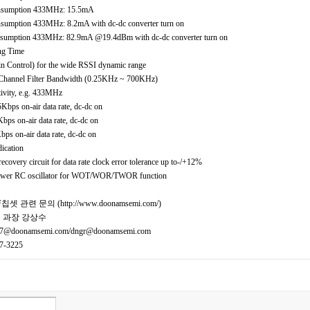
sumption 433MHz: 15.5mA
umption 433MHz: 8.2mA with dc-dc converter turn on
umption 433MHz: 82.9mA @19.4dBm with dc-dc converter turn on
ng Time
Control) for the wide RSSI dynamic range
hannel Filter Bandwidth (0.25KHz ~ 700KHz)
vity, e.g. 433MHz
bps on-air data rate, dc-dc on
ps on-air data rate, dc-dc on
s on-air data rate, dc-dc on
ication
covery circuit for data rate clock error tolerance up to-/+12%
wer RC oscillator for WOT/WOR/TWOR function
셋 관련 문의 (http://www.doonamsemi.com/)
팀 과장 강상수
7@doonamsemi.com/dngr@doonamsemi.com
7-3225