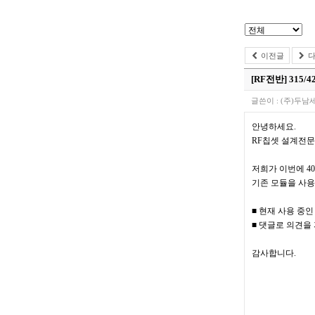
이전글
다
[RF전반]
315/
글쓴이 :
(주)두남
안녕하세요.
RF칩셋 설계전문회
저희가 이번에 40
기존 모듈을 사용
■ 현재 사용 중
■ 댓글로 의견을
감사합니다.