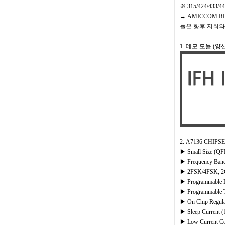
※ 315/424/4
→ AMICCOM 
듈은 향후 저희와
1. 데모 모듈 (
2. A7136 CHIPSET
▶ Small Size (QF
▶ Frequency Band
▶ 2FSK/4FSK, 2
▶ Programmable D
▶ Programmable 
▶ On Chip Regulat
▶ Sleep Current (
▶ Low Current C