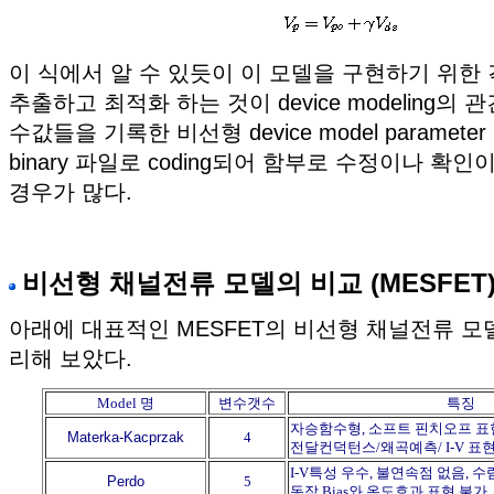
이 식에서 알 수 있듯이 이 모델을 구현하기 위한
추출하고 최적화 하는 것이 device modeling의 
수값들을 기록한 비선형 device model paramet
binary 파일로 coding되어 함부로 수정이나 확
경우가 많다.
비선형 채널전류 모델의 비교 (MESFET
아래에 대표적인 MESFET의 비선형 채널전류 모
리해 보았다.
Model 명
변수갯수
특징
자승함수형, 소프트 핀치오프 
Materka-Kacprzak
4
전달컨덕턴스/왜곡예측/ I-V 표
I-V특성 우수, 불연속점 없음, 수
Perdo
5
동작 Bias와 온도효과 표현 불가