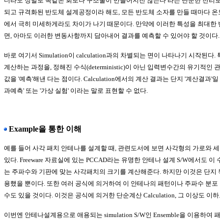
더라도 정말로 똑같은 회로나 구조물이 만들어지진 않는다 라는 단순한 진리로
되고 규격화된 반도체 설계공정이라 해도, 모든 반도체 소자를 만들 때마다 
에서 극히 미세하게라도 차이가 나기 때문이다. 만약에 이러한 특성을 최대한 
면, 아마도 이러한 변동사항까지 담아내어 결과를 예측할 수 있어야 할 것이다.
바로 여기서 Simulation이 calculation과의 차별되는 면이 나타나기 시작된
계산하는 과정을, 정해진 수식(deterministic)이 아닌 입력변수간의 유기적인
값을 '예측'해낸 다는 점이다. Calculation에서의 계산 결과는 단지 '계산결과'일 뿐,
과예측' 또는 '가상 실험' 이라는 말로 표현할 수 없다.
Example을 통한 이해
예를 들어 사각 패치 안테나를 설계할 때, 관련도서에 보면 사각형의 가로와 
있다. Freeware 자료실에 있는 PCCAD라는 유명한 안테나 설계 S/W에서도 
는 주파수와 기판에 맞는 사각패치의 크기를 계산해준다. 하지만 이것은 단지 
용했을 뿐이다. 또한 여러 공식에 의거하여 이 안테나의 패턴이나 주파수 분
수도 있을 것이다. 이것은 공식에 의거한 단순계산 Calculation, 그 이상도 이
이번엔 안테나설계용으로 애용되는 simulation S/W인 Ensemble을 이용