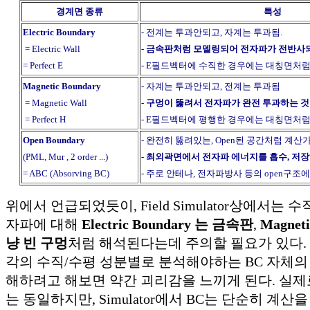
경계면 종류
특성
Electric Boundary
- 전계는 투과안되고, 자계는 투과됨.
= Electric Wall
-
금속판처럼 모델링되어 전자파가 전반사되
= Perfect E
- E필드벡터에 수직한 경우에는 대칭면처럼
Magnetic Boundary
- 자계는 투과안되고, 전계는 투과됨
= Magnetic Wall
-
구멍이 뚫려서 전자파가 완전 투과하는 
= Perfect H
- E필드벡터에 평행한 경우에는 대칭면처럼
Open Boundary
- 완전히 뚫려있는, Open된 공간처럼 계산
(PML, Mur , 2 order ...)
-
최외곽면에서 전자파 에너지를 흡수, 저장
= ABC (Absorving BC)
- 주로 안테나, 전자파방사 등의 open구조
위에서 언급되었듯이, Field Simulator상에서는
자파에 대해
Electric Boundary 는 금속판
,
Magnet
냥 빈 구멍
처럼 해석된다는데 주의할 필요가 있다.
각의 수직/수평 성분별로 분석해야하는 BC 자체
해하려고 해보면 약간 괴리감을 느끼게 된다. 실제
는 동일하지만, Simulator에서 BC는 단순히 계산