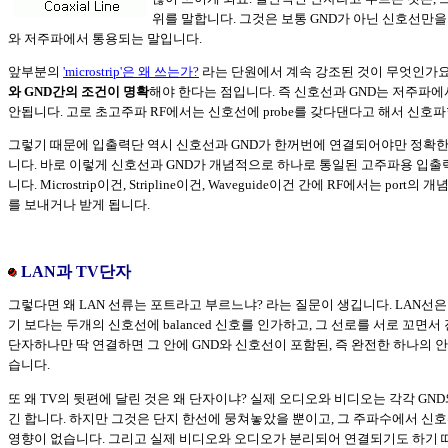
위를 말합니다. 그것은 보통 GND가 아닌 신호선만을
와 저주파에서 통용되는 말입니다.
앞부분의
'microstrip'은 왜 쓰는가?
라는 단원에서 계속 강조된 것이 무엇인가요
와 GND간의 조건이 명확
해야 한다는 점입니다. 즉 신호선과 GND는 저주파
안됩니다. 고로 초고주파 RF에서는 신호선에 probe를 갖다댄다고 해서 신호
그렇기 때문에 입출력단 역시 신호선과 GND가 한꺼번에 연결되어야만 정확한
니다. 바로 이렇게 신호선과 GND가 개념적으로 하나로 통일된 고주파용 입출력단
니다. Microstrip이건, Stripline이건, Waveguide이건 간에 RF에서는 por
를 보내거나 받게 됩니다.
LAN과 TV단자
그렇다면 왜 LAN 선류는 포트라고 부르느냐? 라는 질문이 생깁니다. LAN선은
기 보다는 두개의 신호선에 balanced 신호를 인가하고, 그 선로를 서로 꼬면서
단자하나만 딱 연결하면 그 안에 GND와 신호선이 포함된, 즉 완전한 하나의 
습니다.
또 왜 TV의 뒷편에 달린 것은 왜 단자이냐? 실제 오디오와 비디오는 각각 GN
긴 합니다. 하지만 그것은 단지 한선에 뭉쳐놓았을 뿐이고, 그 주파수에서 신호
영향이 없습니다. 그리고 실제 비디오와 오디오가 분리되어 연결되기도 하기 