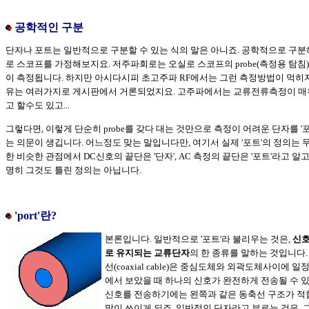
공학적인 구분
단자나 포트는 일반적으로 구분할 수 있는 식의 말은 아니죠. 공학적으로 구분
로 스코프를 가정해보지요. 저주파회로는 오실로 스코프의 probe(측정용 탐침
이 측정됩니다. 하지만 아시다시피 초고주파 RF에서는 그런 측정방법이 먹히지
유는 여러가지로 게시판에서 거론되었지요. 고주파에서는 교류전류측정이 매
고 할수도 있고...
그렇다면, 이렇게 단순히 probe를 갖다 대는 것만으로 측정이 어려운 단자를 '
는 의문이 생깁니다. 어느정도 맞는 말입니다만, 여기서 실제 '포트'의 정의는 
한 비슷한 관점에서 DC신호의 끝단은 '단자', AC 측정의 끝단은 '포트'라고 알고
명히 그것도 틀린 정의는 아닙니다.
'port'란?
본론입니다. 일반적으로 '포트'라 불리우는 것은,
신호
로 유지되는 교류단자
의 한 종류를 말하는 것입니다.
선(coaxial cable)은 중심도체와 외곽도체사이에 
에서 보았을 때 하나의 신호가 완전하게 전송될 수 있
신호를 전송하기에는 왼쪽과 같은 동축선 구조가 적
많이 쓰이게 되죠. 일반적인 단자라고 부르는 것은, 