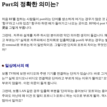
Port의 정확한 의미는?
처음 RF를 접하는 사람들이 port라는 단어를 생소하게 여기는 경우가 많은 것
'항구'라고 나와 있죠? 항구라 하면 배가 들어가고 나오는 곳이죠. RF에서 port
곳
을 그렇게 부릅니다.
그런데.. 저주파 설계를 자주 하시던 분이라면 약간 의아한 생각이 들겁니다. 왜 R
고 부르는가? 실제로 저주파에서 전자회로 입출력단을 port라 부르는 경우는 별
은 terminal로 부르는게 더 일반적이죠. 그렇다면 단자와 포트의 차이는 무
까?
일상에서의 예
보통 TV뒤에 보면 비디오와 주변 기기를 연결하는 단자가 있습니다. 바로 그거죠
는?? 실제 오디오나 비디오 연결잭은 단자라고 부르게 되는 이유가 뭘까요? 모
부르지 않을까.. 이런 의문이 들게 됩니다.
그런데, 보통 LAN 같은 경우 입출력 부분을 '단자'라는 용어보다 '포트'라는 용
주파도 아닌데 왜 이건 또 멀티 포트니 5-포트니 하는 식으로 부르게 될까.. 역
많아서 일까요?