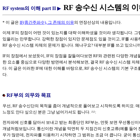
RF 송수신 시스템의 
RF system의 이해 part II
▶
* 이 글은
IF(중간주파수), 그 존재의 이유
의 연장선상의 내용입니다.
이제 IF의 장점이 어떤 것이 있는지를 대략 이해하셨을 것이라 생각됩니다. 그
있을리는 만무합니다. 강력한 장점이 있지만 문제점도 있을 것이고, IF를 사
RF 송수신 시스템 자체의 문제가 됩니다. 왜냐구요? 대부분 IF를 쓰고 있으니까
IF의 장점에서 보셨듯이, IF의 장점을 잘들여다보면 RF와 관련된 다양한 개념
한 요소를 중심으로 다양한 방면에서 분석해보면, 결국 RF 송수신 시스템 자
다. 이 글은 이러한 IF에 대한 이해를 바탕으로, RF 송수신 시스템의 기본 
다.
RF부의 의무와 목표
우선, RF 송수신단의 목적을 좀더 개념적으로 풀어보고 시작하도록 하지요. 
느정도 안다 싶으신 분은 그냥 넘어가셔도 됩니다. ^^:
전자파에 신호를 담아서 보내고 받는 최종단인 RF부는, 언뜻 보면 무선통신
개념처럼보입니다. 통신이란 개념을 막연히 두 지점간의 신호교류(예를 들어 전
우가 많은데, 전자파를 이용하기 시작하면 그 범위는 조금 더 큽니다. 굳이 