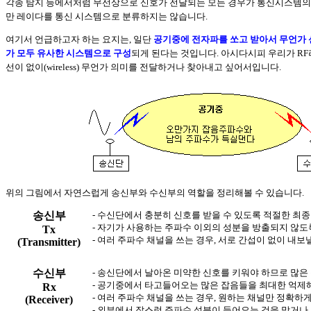
각종 탐지 등에서처럼 무선상으로 신호가 전달되는 모든 경우가 통신시스템의 
만 레이다를 통신 시스템으로 분류하지는 않습니다.
여기서 언급하고자 하는 요지는, 일단
공기중에 전자파를 쏘고 받아서 무언가 
가 모두 유사한 시스템으로 구성
되게 된다는 것입니다. 아시다시피 우리가 RF
선이 없이(wireless) 무언가 의미를 전달하거나 찾아내고 싶어서입니다.
위의 그림에서 자연스럽게 송신부와 수신부의 역할을 정리해볼 수 있습니다.
송신부
- 수신단에서 충분히 신호를 받을 수 있도록 적절한 최
- 자기가 사용하는 주파수 이외의 성분을 방출되지 않도
Tx
- 여러 주파수 채널을 쓰는 경우, 서로 간섭이 없이 내보
(Transmitter)
수신부
- 송신단에서 날아온 미약한 신호를 키워야 하므로 많은
- 공기중에서 타고들어오는 많은 잡음들을 최대한 억제해
Rx
- 여러 주파수 채널을 쓰는 경우, 원하는 채널만 정확하
(Receiver)
- 외부에서 잡스런 주파수 성분이 들어오는 것을 막거나