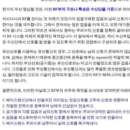
한가지 우선 명심할 것은, 이런
RF부의 구조나 특성은 수신단을 기준
으로 되어
아시다시피 RF를 쓴다는 것 자체가 오만가지 잡질구레한 잡음과 남의 신호가
한다는 것을 의미합니다. 그래서 전자파는 많은 잡음을 타게 되고, 또한 대기
하게 됩니다. 그러한 악조건 속에서도 원하는 주파수의 신호를 정확히 골라내어
이 RF 시스템 자체의 최종적인 목적입니다. 이 말속에서 핵심은, 역시 수신부
은 수신단에서 신호를 잘 받을 수 있도록 하기 위한 관점에서 구성되게 됩니다.
유선선로를 사용하는 유선통신의 경우, 그 선로에는 남의 신호가 존재하지 않습
도에, 감쇄는 존재하기 때문에 중간중간에 증폭을 해주는 repeater만 적절히
니다. 하지만 무선선로(공기중)는 유선선로와는 비교가 안될정도로 많은 잡음과
니다. 그것들로 인해 무선통신에서는 유선통신과는 달리 특별한 변조방법들이 
싱, 필터링등의 고도의 기술이 집적되게 됩니다. 그것이 RF가 헤쳐나가야 할 지
이기도 합니다.
결론적으로, 이러한 아날로그 RF부의 의무와 목적을 순서대로 요약하면 아래
1. 베이스밴드단에서 만들어진 의미있는 전송신호를 고주파 신호로 변환하여
2. 적절한 전력으로 증폭하여 남에게 간섭없이 전송하고,
3. 공기중의 각종 잡음과 남의신호 중에서 원하는 주파수대역만 걸러내어 수신
4. 잡음을 최소화하면서 미약한 신호를 증폭하여 쓸 만한 크기로 만들어서
5. 베이스밴드 주파수로 낮추어서 실제 신호를 복구해낸다.