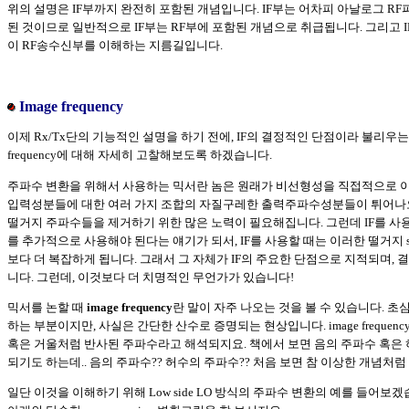
위의 설명은 IF부까지 완전히 포함된 개념입니다. IF부는 어차피 아날로그 R
된 것이므로 일반적으로 IF부는 RF부에 포함된 개념으로 취급됩니다. 그리고 
이 RF송수신부를 이해하는 지름길입니다.
Image frequency
이제 Rx/Tx단의 기능적인 설명을 하기 전에, IF의 결정적인 단점이라 불리우는 
frequency에 대해 자세히 고찰해보도록 하겠습니다.
주파수 변환을 위해서 사용하는 믹서란 놈은 원래가 비선형성을 직접적으로 
입력성분들에 대한 여러 가지 조합의 자질구레한 출력주파수성분들이 튀어나오
떨거지 주파수들을 제거하기 위한 많은 노력이 필요해집니다. 그런데 IF를 사용한
를 추가적으로 사용해야 된다는 얘기가 되서, IF를 사용할 때는 이러한 떨거지 sp
보다 더 복잡하게 됩니다. 그래서 그 자체가 IF의 주요한 단점으로 지적되며, 
니다. 그런데, 이것보다 더 치명적인 무언가가 있습니다!
믹서를 논할 때
image frequency
란 말이 자주 나오는 것을 볼 수 있습니다. 
하는 부분이지만, 사실은 간단한 산수로 증명되는 현상입니다. image freque
혹은 거울처럼 반사된 주파수라고 해석되지요. 책에서 보면 음의 주파수 혹은
되기도 하는데.. 음의 주파수?? 허수의 주파수?? 처음 보면 참 이상한 개념처럼
일단 이것을 이해하기 위해 Low side LO 방식의 주파수 변환의 예를 들어보겠