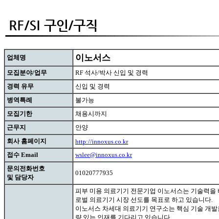
이노서스
업체명
모집분야/업무
RF 석사/박사 신입 및 경력
경력 유무
신입 및 경력
병역특례
불가능
모집기한
채용시까지
근무지
안양
회사 홈페이지
http://innoxus.co.kr
접수 Email
wslee@innoxus.co.kr
문의전화번호
01020777935
및 담당자
피부 미용 의료기기 전문기업 이노서스는 기술력을 
로벌 의료기기 시장 선도를 목표로 하고 있습니다.
이노서스 차세대 의료기기 연구소는 핵심 기술 개발
량 있는 인재를 기다리고 있습니다.