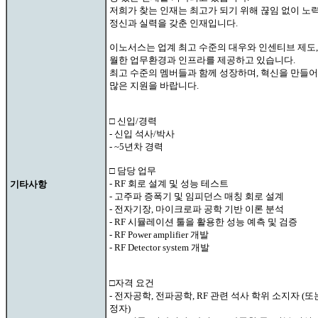
저희가 찾는 인재는 최고가 되기 위해 끊임 없이 노
정신과 실력을 갖춘 인재입니다.
이노서스는 업계 최고 수준의 대우와 인센티브 제도,
월한 업무환경과 인프라를 제공하고 있습니다.
최고 수준의 멤버들과 함께 성장하며, 혁신을 만들
많은 지원을 바랍니다.
□ 신입/경력
- 신입 석사/박사
- ~5년차 경력
□ 담당 업무
- RF 회로 설계 및 성능 테스트
기타사항
- 고주파 증폭기 및 임피던스 매칭 회로 설계
- 전자기장, 마이크로파 공학 기반 이론 분석
- RF 시뮬레이션 툴을 활용한 성능 예측 및 검증
- RF Power amplifier 개발
- RF Detector system 개발
□자격 요건
- 전자공학, 전파공학, RF 관련 석사 학위 소지자 (또
정자)